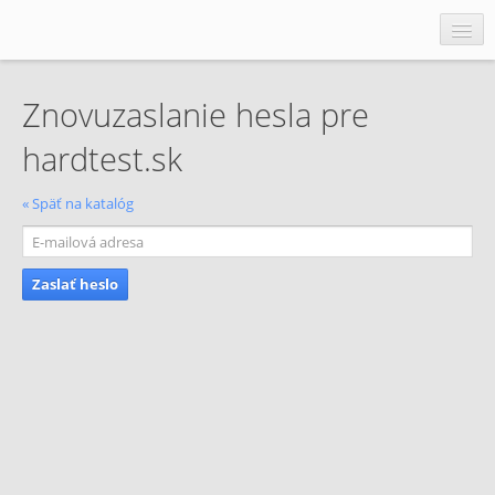
Katalóg stránok
Znovuzaslanie hesla pre
PR články
hardtest.sk
Pridať stránku
Pridať PR
« Späť na katalóg
Kontakt