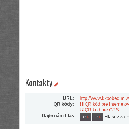
Kontakty
URL:
http://www.kkpobedim.w
QR kódy:
QR kód pre interneto
QR kód pre GPS
Dajte nám hlas
Hlasov za: 6,
+1
e
-1
e