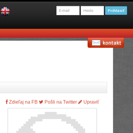
Prihlásiť
Zdieľaj na FB
Pošli na Twitter
Upraviť