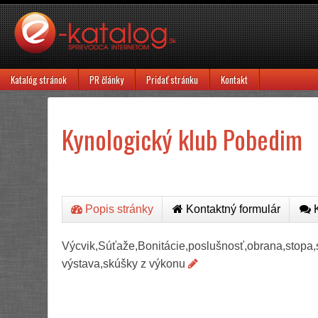
Katalóg stránok
PR články
Pridať stránku
Kontakt
Kynologický klub Pobedim
Popis stránky
Kontaktný formulár
K
Výcvik,Súťaže,Bonitácie,poslušnosť,obrana,stopa,s
výstava,skúšky z výkonu