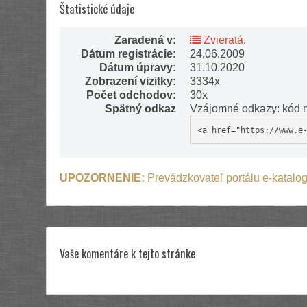
Štatistické údaje
Zaradená v:
Zvieratá
,
Dátum registrácie:
24.06.2009
Dátum úpravy:
31.10.2020
Zobrazení vizitky:
3334x
Počet odchodov:
30x
Spätný odkaz
Vzájomné odkazy: kód n
<a href="https://www.e
UPOZORNENIE:
Prevádzkovateľ portálu e-katalog
Vaše komentáre k tejto stránke