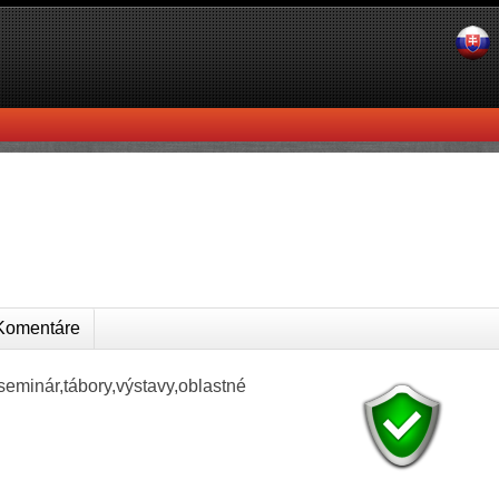
omentáre
eminár,tábory,výstavy,oblastné