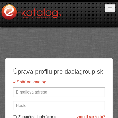
Katalóg stránok
PR články
Pridať stránku
Pridať PR
Úprava profilu pre daciagroup.sk
Kontakt
« Späť na katalóg
Zapamätaj si prihlásenie
zabudli ste heslo?