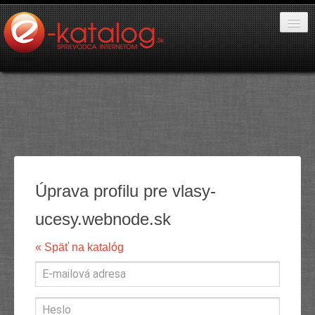
Katalóg stránok
PR články
Pridať stránku
Pridať PR
Úprava profilu pre vlasy-
Kontakt
ucesy.webnode.sk
« Späť na katalóg