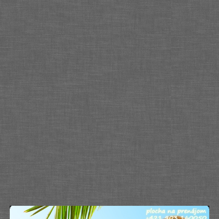
Služby
Spoločnosť
Stavba, dom, záhrada
Šport
Veda a technika
Výpočtová technika
Výroba
Vzdelávanie
Zábava, voľný čas
Zdravie a krása
Združenia
Zvieratá
PR články
Pridať nový PR článok
Pridať stránku
Kontakt