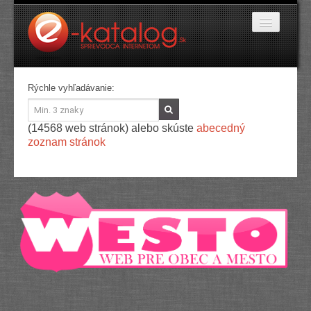
Katalóg stránok
Rýchle vyhľadávanie:
Domáce potreby
Doprava a cestovanie
(14568 web stránok) alebo skúste
abecedný
Ekológia
zoznam stránok
Financie a trh
Firmy
Internetové obchody
Jedlo a stravovanie
Kancelárske potreby
Kozmetika a kaderníctvo
Kultúra a umenie
Literatúra a tlač
Obchodná činnosť
Oblečenie a módne doplnky
Priemysel
Servis