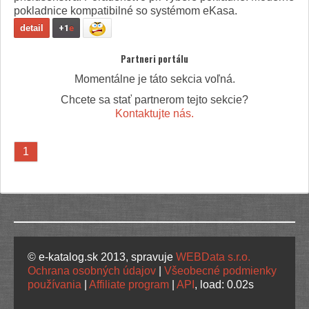
pokladnice kompatibilné so systémom eKasa.
detail
+1
e
Partneri portálu
Momentálne je táto sekcia voľná.
Chcete sa stať partnerom tejto sekcie?
Kontaktujte nás.
1
© e-katalog.sk 2013, spravuje
WEBData s.r.o.
Ochrana osobných údajov
|
Všeobecné podmienky
používania
|
Affiliate program
|
API
, load: 0.02s