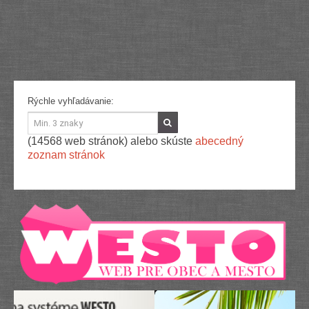
Služby
Spoločnosť
Stavba, dom, záhrada
Šport
Veda a technika
Výpočtová technika
Výroba
Rýchle vyhľadávanie:
Vzdelávanie
Zábava, voľný čas
Zdravie a krása
(14568 web stránok) alebo skúste
abecedný
Združenia
zoznam stránok
Zvieratá
PR články
Pridať nový PR článok
Pridať stránku
Kontakt