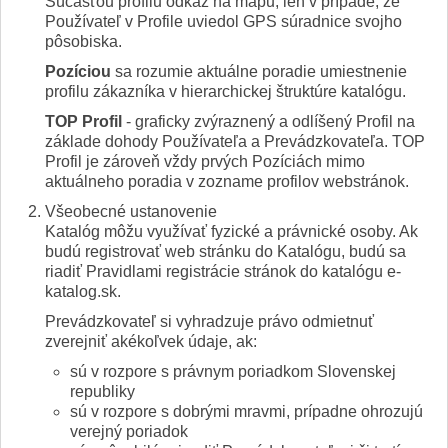
Súčasťou profilu odkaz na mapu, len v prípade, že
Používateľ v Profile uviedol GPS súradnice svojho
pôsobiska.
Pozíciou
sa rozumie aktuálne poradie umiestnenie
profilu zákazníka v hierarchickej štruktúre katalógu.
TOP Profil
- graficky zvýraznený a odlíšený Profil na
základe dohody Používateľa a Prevádzkovateľa. TOP
Profil je zároveň vždy prvých Pozíciách mimo
aktuálneho poradia v zozname profilov webstránok.
Všeobecné ustanovenie
Katalóg môžu využívať fyzické a právnické osoby. Ak
budú registrovať web stránku do Katalógu, budú sa
riadiť Pravidlami registrácie stránok do katalógu e-
katalog.sk.
Prevádzkovateľ si vyhradzuje právo odmietnuť
zverejniť akékoľvek údaje, ak:
sú v rozpore s právnym poriadkom Slovenskej
republiky
sú v rozpore s dobrými mravmi, prípadne ohrozujú
verejný poriadok