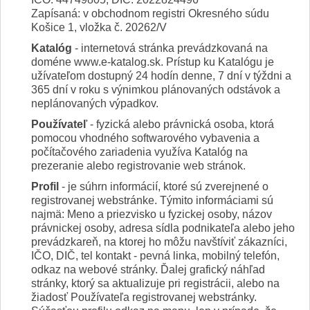
IČO: 44749805, DIČ: 2022824496
Zapísaná: v obchodnom registri Okresného súdu
Košice 1, vložka č. 20262/V
Katalóg
- internetová stránka prevádzkovaná na
doméne www.e-katalog.sk. Prístup ku Katalógu je
užívateľom dostupný 24 hodín denne, 7 dní v týždni a
365 dní v roku s výnimkou plánovaných odstávok a
neplánovaných výpadkov.
Používateľ
- fyzická alebo právnická osoba, ktorá
pomocou vhodného softwarového vybavenia a
počítačového zariadenia využíva Katalóg na
prezeranie alebo registrovanie web stránok.
Profil
- je súhrn informácií, ktoré sú zverejnené o
registrovanej webstránke. Týmito informáciami sú
najmä: Meno a priezvisko u fyzickej osoby, názov
právnickej osoby, adresa sídla podnikateľa alebo jeho
prevádzkareň, na ktorej ho môžu navštíviť zákazníci,
IČO, DIČ, tel kontakt - pevná linka, mobilný telefón,
odkaz na webové stránky. Ďalej grafický náhľad
stránky, ktorý sa aktualizuje pri registrácii, alebo na
žiadosť Používateľa registrovanej webstránky.