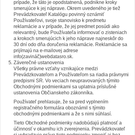
prípade, že táto je opodstatnená, podnikne kroky
smerujúce k jej náprave. Okrem uvedeného je tiež
Prevádzkovateľ Katalógu povinný oznámiť
Používateľovi, svoje stanovisko k predmetu
reklamácie a v prípade, že jej predmet posúdi ako
relevantný, bude Používateľa informovať o zisteniach
a krokoch smerujúcich k jeho náprave najneskôr do
30 dní odo dňa doručenia reklamácie. Reklamácie sa
prijímajú na e-mailovej adrese
info(zavináč)webdatasro.sk.
Záverečné ustanovenia
Všetky právne vzťahy vznikajúce medzi
Prevádzkovateľom a Používateľom sa riadia právnymi
predpismi SR. Vo veciach neupravovaných týmito
Obchodnými podmienkami sa uplatnia príslušné
ustanovenia Občianskeho zákonníka.
Používateľ prehlasuje, že sa pred vyplnením
registračného formulára oboznámil s týmito
obchodnými podmienkami a že s nimi súhlasí.
Tieto Obchodné podmienky nadobúdajú platnosť a
účinnosť v okamihu ich zverejnenia. Prevádzkovateľ