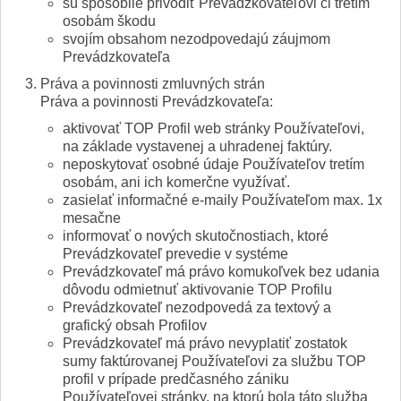
sú spôsobilé privodiť Prevádzkovateľovi či tretím
osobám škodu
svojím obsahom nezodpovedajú záujmom
Prevádzkovateľa
Práva a povinnosti zmluvných strán
Práva a povinnosti Prevádzkovateľa:
aktivovať TOP Profil web stránky Používateľovi,
na základe vystavenej a uhradenej faktúry.
neposkytovať osobné údaje Používateľov tretím
osobám, ani ich komerčne využívať.
zasielať informačné e-maily Používateľom max. 1x
mesačne
informovať o nových skutočnostiach, ktoré
Prevádzkovateľ prevedie v systéme
Prevádzkovateľ má právo komukoľvek bez udania
dôvodu odmietnuť aktivovanie TOP Profilu
Prevádzkovateľ nezodpovedá za textový a
grafický obsah Profilov
Prevádzkovateľ má právo nevyplatiť zostatok
sumy faktúrovanej Používateľovi za službu TOP
profil v prípade predčasného zániku
Používateľovej stránky, na ktorú bola táto služba