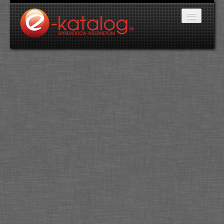
Katalóg stránok
Domáce potreby
Doprava a cestovanie
Ekológia
Financie a trh
Firmy
Internetové obchody
Jedlo a stravovanie
Kancelárske potreby
Kozmetika a kaderníctvo
Kultúra a umenie
Literatúra a tlač
Obchodná činnosť
Oblečenie a módne doplnky
Priemysel
Servis