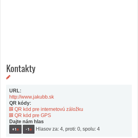
Služby
Spoločnosť
Stavba, dom, záhrada
Šport
Veda a technika
Výpočtová technika
Výroba
Vzdelávanie
Zábava, voľný čas
Zdravie a krása
Kontakty
Združenia
Zvieratá
PR články
URL:
Pridať nový PR článok
http://www.jakubb.sk
Pridať stránku
QR kódy:
QR kód pre internetovú záložku
Kontakt
QR kód pre GPS
Dajte nám hlas
Hlasov za: 4, proti: 0, spolu: 4
+1
e
-1
e