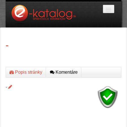
Katalóg stránok
-
Domáce potreby
Doprava a cestovanie
Ekológia
Financie a trh
Firmy
Internetové obchody
Popis stránky
Komentáre
Jedlo a stravovanie
Kancelárske potreby
-
Kozmetika a kaderníctvo
Kultúra a umenie
Literatúra a tlač
Obchodná činnosť
Oblečenie a módne doplnky
Priemysel
Servis