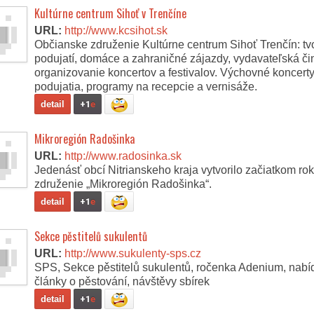
Kultúrne centrum Sihoť v Trenčíne
URL:
http://www.kcsihot.sk
Občianske združenie Kultúrne centrum Sihoť Trenčín: tv
podujatí, domáce a zahraničné zájazdy, vydavateľská či
organizovanie koncertov a festivalov. Výchovné koncerty,
podujatia, programy na recepcie a vernisáže.
detail
+1
e
Mikroregión Radošinka
URL:
http://www.radosinka.sk
Jedenásť obcí Nitrianskeho kraja vytvorilo začiatkom r
združenie „Mikroregión Radošinka“.
detail
+1
e
Sekce pěstitelů sukulentů
URL:
http://www.sukulenty-sps.cz
SPS, Sekce pěstitelů sukulentů, ročenka Adenium, nabíd
články o pěstování, návštěvy sbírek
detail
+1
e