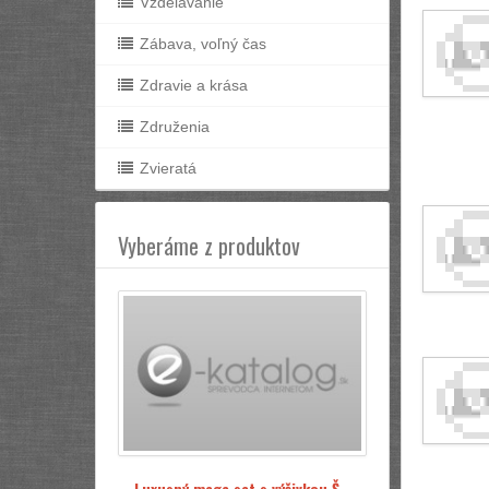
Vzdelávanie
Zábava, voľný čas
Zdravie a krása
Združenia
Zvieratá
Vyberáme z produktov
Luxusný mega set s výšivkou Š -