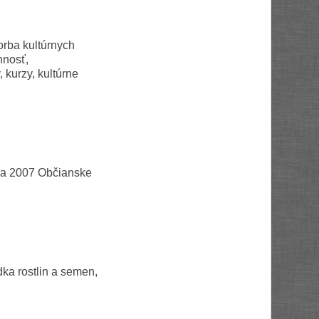
orba kultúrnych
nnosť,
 kurzy, kultúrne
oka 2007 Občianske
ka rostlin a semen,