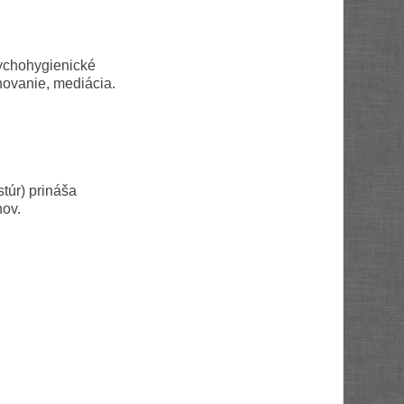
sychohygienické
ánovanie, mediácia.
túr) prináša
nov.