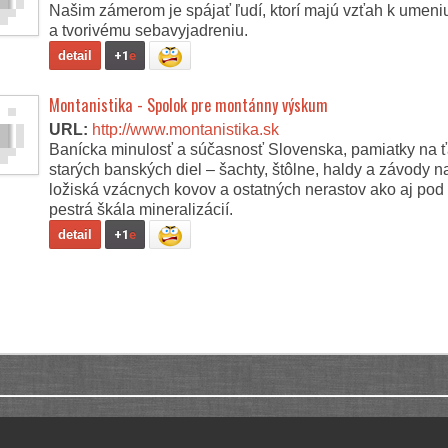
Našim zámerom je spájať ľudí, ktorí majú vzťah k umeniu,
a tvorivému sebavyjadreniu.
detail
+1
e
Montanistika - Spolok pre montánny výskum
URL:
http://www.montanistika.sk
Banícka minulosť a súčasnosť Slovenska, pamiatky na 
starých banských diel – šachty, štôlne, haldy a závody n
ložiská vzácnych kovov a ostatných nerastov ako aj pod
pestrá škála mineralizácií.
detail
+1
e