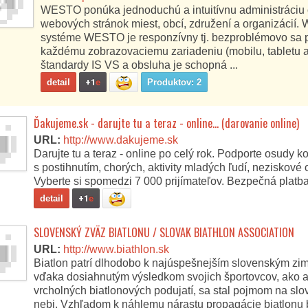
WESTO ponúka jednoduchú a intuitívnu administráciu
webových stránok miest, obcí, združení a organizácií.
systéme WESTO je responzívny tj. bezproblémovo sa 
každému zobrazovaciemu zariadeniu (mobilu, tabletu a
štandardy IS VS a obsluha je schopná ...
detail
+1
e
Produktov: 2
Ďakujeme.sk - darujte tu a teraz - online... (darovanie online)
URL:
http://www.dakujeme.sk
Darujte tu a teraz - online po celý rok. Podporte osudy ko
s postihnutím, chorých, aktivity mladých ľudí, neziskové 
Vyberte si spomedzi 7 000 prijímateľov. Bezpečná platb
detail
+1
e
SLOVENSKÝ ZVÄZ BIATLONU / SLOVAK BIATHLON ASSOCIATION
URL:
http://www.biathlon.sk
Biatlon patrí dlhodobo k najúspešnejším slovenským zi
vďaka dosiahnutým výsledkom svojich športovcov, ako a
vrcholných biatlonových podujatí, sa stal pojmom na s
nebi. Vzhľadom k náhlemu nárastu propagácie biatlonu 