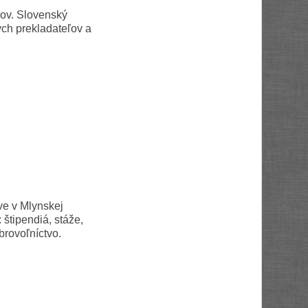
kov. Slovenský
ch prekladateľov a
ve v Mlynskej
štipendiá, stáže,
brovoľníctvo.