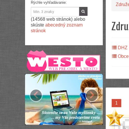
Rýchle vyhľadávanie:
Združ
(14568 web stránok) alebo
Zdru
skúste
abecedný zoznam
stránok
DHZ
Obce
‹
›
1