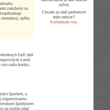
 obsahu
voľná.
 Web založený na
Chcete sa stať partnerom
prispôsobuje
tejto sekcie?
 monitoru), spĺňa
Kontaktujte nás.
nkrétnych ľudí: detí
organizácie a pod.
a cez vašu banku.
mným športom, a
j organizovaniu
lovenskom športovom
by sa mohlo zdať