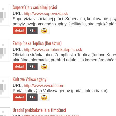
Supervízia v sociálnej práci
URL:
http://www.supervizia.sk
Supervízia v sociálnej práci. Supervízia, koučovanie, p
pobyty, svojpomocné skupiny, facilitácia, strategické pl
detail
+1
e
Zemplínska Teplica (Kerestúr)
URL:
http://www.zemplinskateplica.sk
Oficiálna stránka obce Zemplínska Teplica (ľudovo Keres
aktuálne informácie, prehľad udalostí a komentáre obča
detail
+1
e
Kultové Volkswageny
URL:
http://www.vwcult.com
Portál kultových Volkswagenov (portál, info a bazar)
detail
+1
e
Úradní prekladatelia a tlmočníci