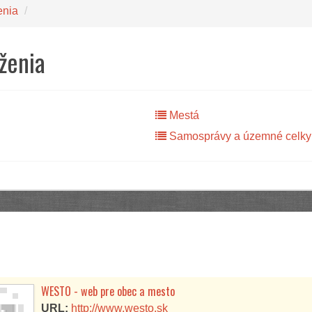
enia
/
ženia
Mestá
Samosprávy a územné celky
WESTO - web pre obec a mesto
URL:
http://www.westo.sk