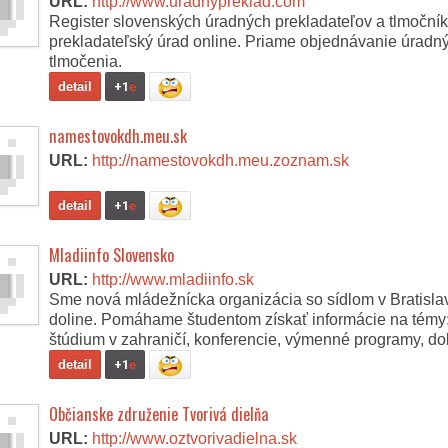
URL:
http://www.uradnypreklad.com
Register slovenských úradných prekladateľov a tlmoční
prekladateľský úrad online. Priame objednávanie úradný
tlmočenia.
detail
+1
e
namestovokdh.meu.sk
URL:
http://namestovokdh.meu.zoznam.sk
detail
+1
e
Mladiinfo Slovensko
URL:
http://www.mladiinfo.sk
Sme nová mládežnícka organizácia so sídlom v Bratisla
doline. Pomáhame študentom získať informácie na témy: 
štúdium v zahraničí, konferencie, výmenné programy, do
detail
+1
e
Občianske združenie Tvorivá dielňa
URL:
http://www.oztvorivadielna.sk