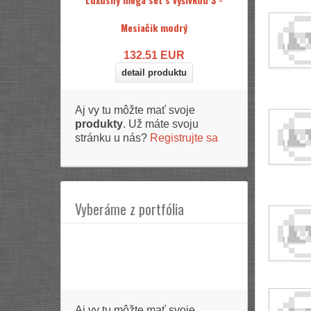
Mesiačik modrý
132.51
EUR
detail produktu
Aj vy tu môžte mať svoje
produkty
. Už máte svoju
stránku u nás?
Registrujte sa
Vyberáme z portfólia
Aj vy tu môžte mať svoje