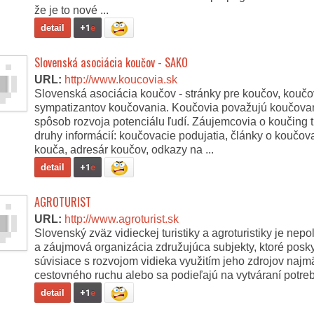
že je to nové ...
detail
+1
e
Slovenská asociácia koučov - SAKO
URL:
http://www.koucovia.sk
Slovenská asociácia koučov - stránky pre koučov, kouč
sympatizantov koučovania. Koučovia považujú koučovan
spôsob rozvoja potenciálu ľudí. Záujemcovia o koučing 
druhy informácií: koučovacie podujatia, články o koučova
kouča, adresár koučov, odkazy na ...
detail
+1
e
AGROTURIST
URL:
http://www.agroturist.sk
Slovenský zväz vidieckej turistiky a agroturistiky je nepo
a záujmová organizácia združujúca subjekty, ktoré posky
súvisiace s rozvojom vidieka využitím jeho zdrojov najmä
cestovného ruchu alebo sa podieľajú na vytváraní potr
detail
+1
e