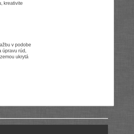
 kreativite
ťažbu v podobe
a úpravu rúd,
 zemou ukrytá