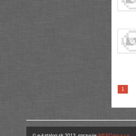
1
© e-katalog.sk 2013, spravuje
WEBData s.r.o.