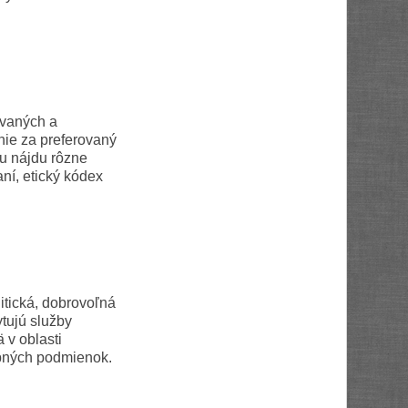
ovaných a
ie za preferovaný
tu nájdu rôzne
ní, etický kódex
litická, dobrovoľná
tujú služby
 v oblasti
ebných podmienok.