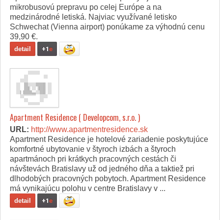
mikrobusovú prepravu po celej Európe a na
medzinárodné letiská. Najviac využívané letisko
Schwechat (Vienna airport) ponúkame za výhodnú cenu
39,90 €.
detail
+1
e
Apartment Residence ( Developcom, s.r.o. )
URL:
http://www.apartmentresidence.sk
Apartment Residence je hotelové zariadenie poskytujúce
komfortné ubytovanie v štyroch izbách a štyroch
apartmánoch pri krátkych pracovných cestách či
návštevách Bratislavy už od jedného dňa a taktiež pri
dlhodobých pracovných pobytoch. Apartment Residence
má vynikajúcu polohu v centre Bratislavy v ...
detail
+1
e