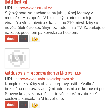
Hotel Rustikal
URL:
http://www.rustikal.cz
Štýlový hotel sa nachádza na juhu južnej Moravy v
mestečku Hustopeče. V historických priestoroch je
vináreň a vínna pivnica s kapacitou 210 miest. Izby sú
nové a útulné so sociálnym zariadením a TV. Zaparkujete
na zabezpečenom parkovisku za hotelom.
detail
+1
e
Autobusová a mikrobusová doprava M-travel s.r.o.
URL:
http://www.autobusovadoprava.sk
Komplexné služby v oblasti prepravy osôb. Kvalitná a
bezpečná doprava vlastnými autobusmi a mikrobusmi po
Slovensku aj v zahraničí.... ...to všetko Vám zabezpečí
cestovná kancelária M-travel s.r.o.
detail
+1
e