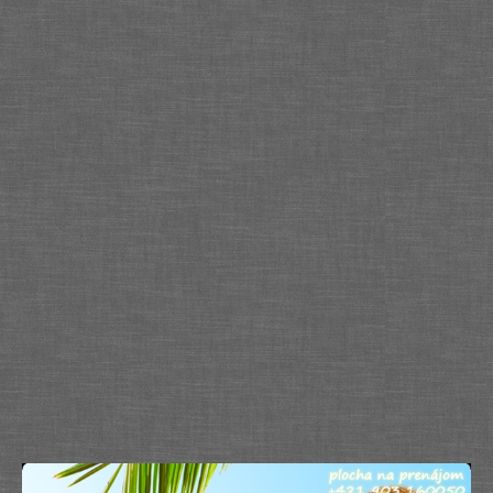
Služby
Spoločnosť
Stavba, dom, záhrada
Šport
Veda a technika
Výpočtová technika
Výroba
Vzdelávanie
Zábava, voľný čas
Zdravie a krása
Združenia
Zvieratá
PR články
Pridať nový PR článok
Pridať stránku
Kontakt