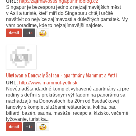
URL:
http://zajimavostisingapur.infoblog.cz
Singapur je bezesporu jedno z nejzajímavějších měst
v Asii a turisté, kteří míří do Singapuru chtějí určitě
navštívit co nejvíce zajímavostí a důležitých památek. My
vám poradíme, kde to nejzajímavější najdete.
detail
+1
e
Ubytovanie Donovaly Šafran - apartmány Mammut a Yetti
URL:
http://www.mammut-yetti.sk
Nové,nadštandardné,komplet vybavené apartmány aj pre
rodiny s deťmi s prekrásnym výhľadom na panorámu sa
nachádzajú na Donovaloch iba 20m od 6sedačkovej
lanovky s komplet službami:reštaurácia, koliba, bar,
biliard, bazén, sauna, masáže, recepcia, klzisko, večerné
lyžovanie, turistika...
detail
+1
e