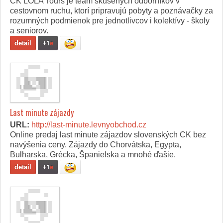
CK LOLA Tours je team skúsených odborníkov v
cestovnom ruchu, ktorí pripravujú pobyty a poznávačky za
rozumných podmienok pre jednotlivcov i kolektívy - školy
a seniorov.
detail
+1
e
Last minute zájazdy
URL:
http://last-minute.levnyobchod.cz
Online predaj last minute zájazdov slovenských CK bez
navýšenia ceny. Zájazdy do Chorvátska, Egypta,
Bulharska, Grécka, Španielska a mnohé ďašie.
detail
+1
e