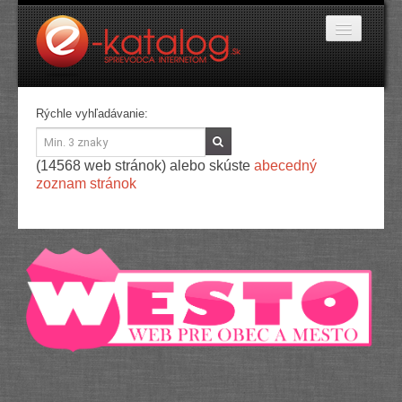
Katalóg stránok
Rýchle vyhľadávanie:
Domáce potreby
Doprava a cestovanie
(14568 web stránok) alebo skúste
abecedný
Ekológia
zoznam stránok
Financie a trh
Firmy
Internetové obchody
Jedlo a stravovanie
Kancelárske potreby
Kozmetika a kaderníctvo
Kultúra a umenie
Literatúra a tlač
Obchodná činnosť
Oblečenie a módne doplnky
Priemysel
Servis