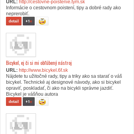
URL:
http://cestovne-poistenie.tym.sk
Informácie o cestovnom poistení, tipy a dobré rady ako
neprerobiť.
detail
+1
e
Bicykel, ej či si mi obľúbený nástroj
URL:
http://www.bicykel.6f.sk
Nájdete tu užitočné rady, tipy a triky ako sa starať o váš
bicykel. Technické aj designové návody, ako si bicykel
opraviť, poskladať, či ako na bicykli správne jazdiť.
Bicykel je vášňou autora
detail
+1
e