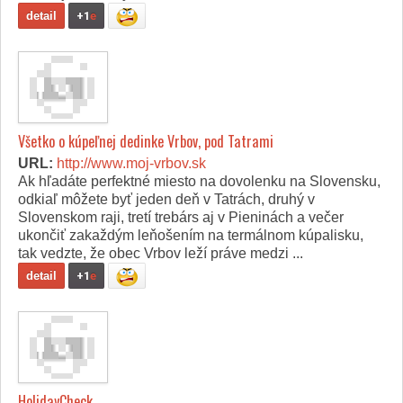
detail
+1
e
Všetko o kúpeľnej dedinke Vrbov, pod Tatrami
URL:
http://www.moj-vrbov.sk
Ak hľadáte perfektné miesto na dovolenku na Slovensku,
odkiaľ môžete byť jeden deň v Tatrách, druhý v
Slovenskom raji, tretí trebárs aj v Pieninách a večer
ukončiť zakaždým leňošením na termálnom kúpalisku,
tak vedzte, že obec Vrbov leží práve medzi ...
detail
+1
e
HolidayCheck