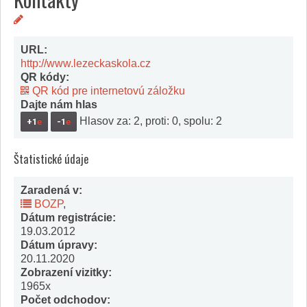
URL:
http://www.lezeckaskola.cz
QR kódy:
QR kód pre internetovú záložku
Dajte nám hlas
Hlasov za: 2, proti: 0, spolu: 2
+1
e
-1
e
Štatistické údaje
Zaradená v:
BOZP
,
Dátum registrácie:
19.03.2012
Dátum úpravy:
20.11.2020
Zobrazení vizitky:
1965x
Počet odchodov: