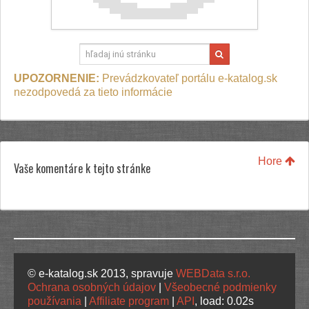
UPOZORNENIE:
Prevádzkovateľ portálu e-katalog.sk
nezodpovedá za tieto informácie
Hore
Vaše komentáre k tejto stránke
© e-katalog.sk 2013, spravuje
WEBData s.r.o.
Ochrana osobných údajov
|
Všeobecné podmienky
používania
|
Affiliate program
|
API
, load: 0.02s