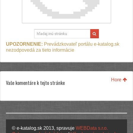
UPOZORNENIE:
Prevádzkovateľ portálu e-katalog.sk
nezodpovedá za tieto informácie
Hore
Vaše komentáre k tejto stránke
© e-katalog.sk 2013, spravuje
WEBData s.r.o.