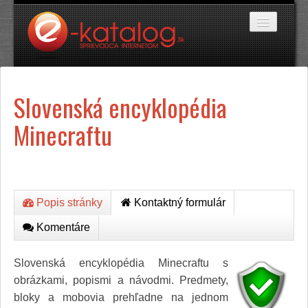
Katalóg stránok
Slovenská encyklopédia
Domáce potreby
Doprava a cestovanie
Minecraftu
Ekológia
Financie a trh
Firmy
Internetové obchody
Jedlo a stravovanie
Kancelárske potreby
Popis stránky
Kontaktný formulár
Kozmetika a kaderníctvo
Komentáre
Kultúra a umenie
Literatúra a tlač
Obchodná činnosť
Slovenská encyklopédia Minecraftu s
Oblečenie a módne doplnky
obrázkami, popismi a návodmi. Predmety,
Priemysel
bloky a mobovia prehľadne na jednom
Servis