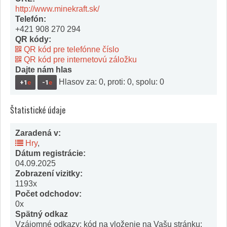
http://www.minekraft.sk/
Telefón:
+421 908 270 294
QR kódy:
QR kód pre telefónne číslo
QR kód pre internetovú záložku
Dajte nám hlas
Hlasov za: 0, proti: 0, spolu: 0
+1
e
-1
e
Štatistické údaje
Zaradená v:
Hry
,
Dátum registrácie:
04.09.2025
Zobrazení vizitky:
1193x
Počet odchodov:
0x
Spätný odkaz
Vzájomné odkazy: kód na vloženie na Vašu stránku: