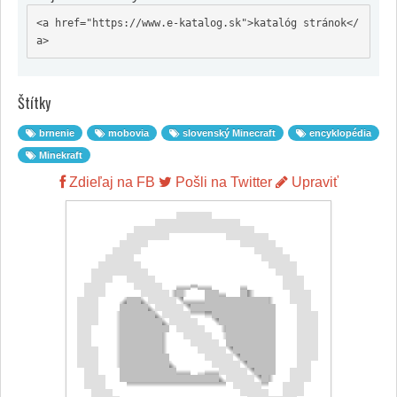
<a href="https://www.e-katalog.sk">katalóg stránok</
a>
Štítky
brnenie
mobovia
slovenský Minecraft
encyklopédia
Minekraft
Zdieľaj na FB
Pošli na Twitter
Upraviť