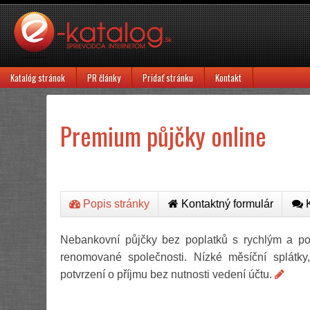
Katalóg stránok
PR články
Pridať stránku
Kontakt
Premium půjčky online
Popis stránky
Kontaktný formulár
K
Nebankovní půjčky bez poplatků s rychlým a poh
renomované společnosti. Nízké měsíční splátky,
potvrzení o příjmu bez nutnosti vedení účtu.