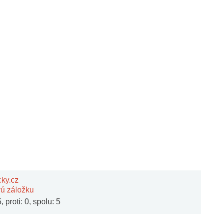
cky.cz
vú záložku
 proti: 0, spolu: 5