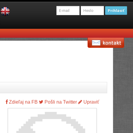
Prihlásiť
Zdieľaj na FB
Pošli na Twitter
Upraviť