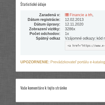
Štatistické údaje
Zaradená v:
Financie a trh
,
Dátum registrácie:
12.02.2013
Dátum úpravy:
12.11.2020
Zobrazení vizitky:
3286x
Počet odchodov:
1x
Spätný odkaz
Vzájomné odkazy: kód n
<a href="https://www.e
UPOZORNENIE:
Prevádzkovateľ portálu e-katalog
Vaše komentáre k tejto stránke