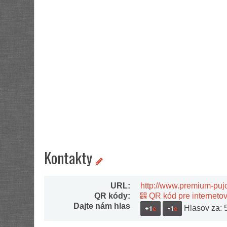
Kontakty
URL:
http://www.premium-puj
QR kódy:
QR kód pre interneto
Dajte nám hlas
Hlasov za: 5,
+1
e
-1
e