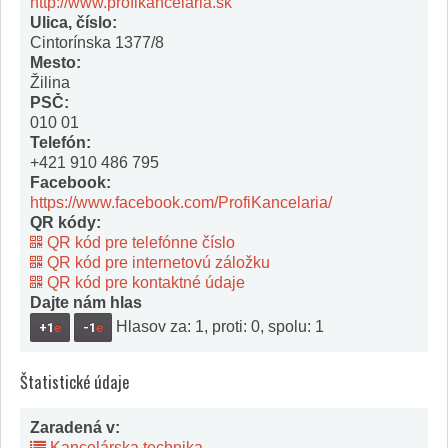
http://www.profikancelaria.sk
Ulica, číslo:
Cintorínska 1377/8
Mesto:
Žilina
PSČ:
010 01
Telefón:
+421 910 486 795
Facebook:
https://www.facebook.com/ProfiKancelaria/
QR kódy:
QR kód pre telefónne číslo
QR kód pre internetovú záložku
QR kód pre kontaktné údaje
Dajte nám hlas
Hlasov za: 1, proti: 0, spolu: 1
+1
e
-1
e
Štatistické údaje
Zaradená v:
Kancelárska technika
,