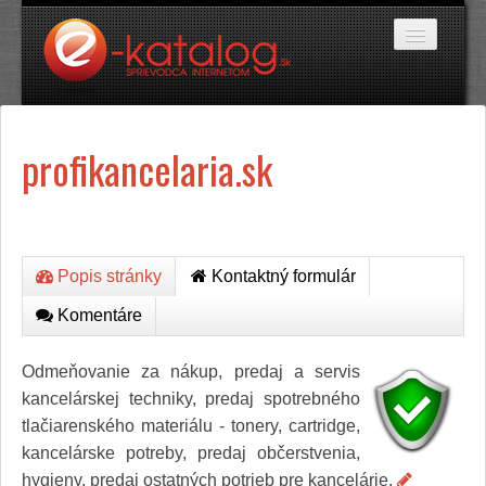
Katalóg stránok
profikancelaria.sk
Domáce potreby
Doprava a cestovanie
Ekológia
Financie a trh
Firmy
Internetové obchody
Popis stránky
Kontaktný formulár
Jedlo a stravovanie
Komentáre
Kancelárske potreby
Kozmetika a kaderníctvo
Kultúra a umenie
Odmeňovanie za nákup, predaj a servis
Literatúra a tlač
kancelárskej techniky, predaj spotrebného
Obchodná činnosť
tlačiarenského materiálu - tonery, cartridge,
Oblečenie a módne doplnky
kancelárske potreby, predaj občerstvenia,
Priemysel
Servis
hygieny, predaj ostatných potrieb pre kancelárie.