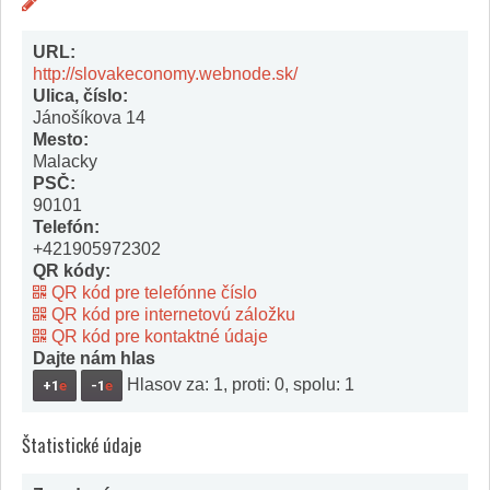
URL:
http://slovakeconomy.webnode.sk/
Ulica, číslo:
Jánošíkova 14
Mesto:
Malacky
PSČ:
90101
Telefón:
+421905972302
QR kódy:
QR kód pre telefónne číslo
QR kód pre internetovú záložku
QR kód pre kontaktné údaje
Dajte nám hlas
Hlasov za: 1, proti: 0, spolu: 1
+1
e
-1
e
Štatistické údaje