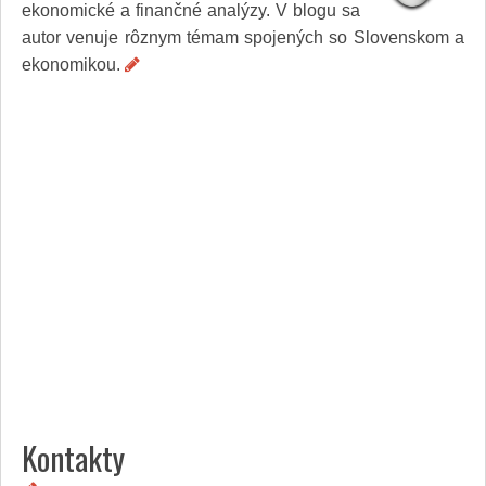
ekonomické a finančné analýzy. V blogu sa
Služby
Spoločnosť
autor venuje rôznym témam spojených so Slovenskom a
Stavba, dom, záhrada
ekonomikou.
Šport
Veda a technika
Výpočtová technika
Výroba
Vzdelávanie
Zábava, voľný čas
Zdravie a krása
Združenia
Zvieratá
PR články
Pridať nový PR článok
Pridať stránku
Kontakt
Kontakty