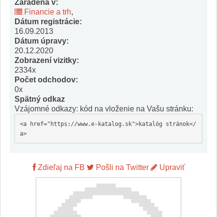
Zaradená v:
Financie a trh
,
Dátum registrácie:
16.09.2013
Dátum úpravy:
20.12.2020
Zobrazení vizitky:
2334x
Počet odchodov:
0x
Spätný odkaz
Vzájomné odkazy: kód na vloženie na Vašu stránku:
<a href="https://www.e-katalog.sk">katalóg stránok</
a>
Zdieľaj na FB
Pošli na Twitter
Upraviť