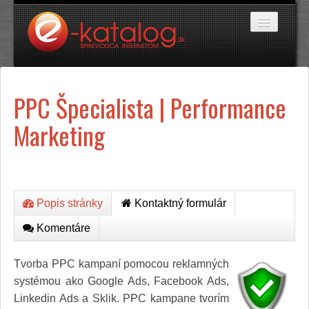
Katalóg stránok
PPC Špecialista | Performance
Domáce potreby
Doprava a cestovanie
Marketing
Ekológia
Financie a trh
Firmy
Internetové obchody
Jedlo a stravovanie
Kancelárske potreby
Popis stránky
Kontaktný formulár
Kozmetika a kaderníctvo
Komentáre
Kultúra a umenie
Literatúra a tlač
Obchodná činnosť
Tvorba PPC kampaní pomocou reklamných
Oblečenie a módne doplnky
systémou ako Google Ads, Facebook Ads,
Priemysel
Linkedin Ads a Sklik. PPC kampane tvorím
Servis