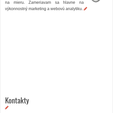
na mieru. Zameriavam sa hlavne na
Služby
Spoločnosť
výkonnostný marketing a webovú analytiku.
Stavba, dom, záhrada
Šport
Veda a technika
Výpočtová technika
Výroba
Vzdelávanie
Zábava, voľný čas
Zdravie a krása
Združenia
Zvieratá
PR články
Pridať nový PR článok
Pridať stránku
Kontakt
Kontakty