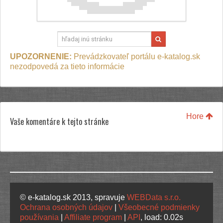
UPOZORNENIE:
Prevádzkovateľ portálu e-katalog.sk
nezodpovedá za tieto informácie
Hore
Vaše komentáre k tejto stránke
© e-katalog.sk 2013, spravuje
WEBData s.r.o.
Ochrana osobných údajov
|
Všeobecné podmienky
používania
|
Affiliate program
|
API
, load: 0.02s