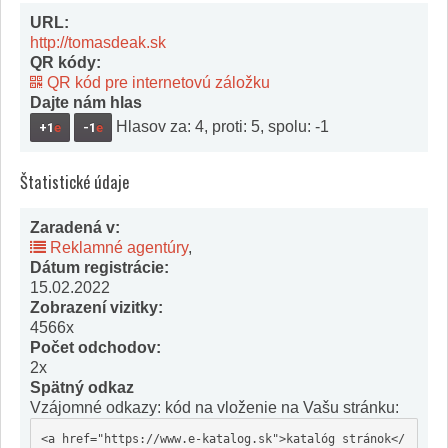
URL:
http://tomasdeak.sk
QR kódy:
QR kód pre internetovú záložku
Dajte nám hlas
Hlasov za: 4, proti: 5, spolu: -1
+1
e
-1
e
Štatistické údaje
Zaradená v:
Reklamné agentúry
,
Dátum registrácie:
15.02.2022
Zobrazení vizitky:
4566x
Počet odchodov:
2x
Spätný odkaz
Vzájomné odkazy: kód na vloženie na Vašu stránku:
<a href="https://www.e-katalog.sk">katalóg stránok</