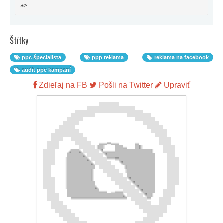
a>
Štítky
ppc špecialista
ppp reklama
reklama na facebook
audit ppc kampaní
Zdieľaj na FB
Pošli na Twitter
Upraviť