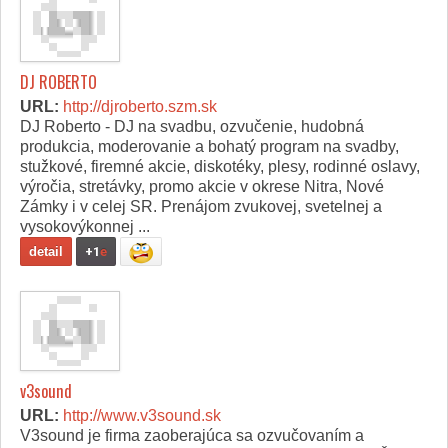
DJ ROBERTO
URL:
http://djroberto.szm.sk
DJ Roberto - DJ na svadbu, ozvučenie, hudobná
produkcia, moderovanie a bohatý program na svadby,
stužkové, firemné akcie, diskotéky, plesy, rodinné oslavy,
výročia, stretávky, promo akcie v okrese Nitra, Nové
Zámky i v celej SR. Prenájom zvukovej, svetelnej a
vysokovýkonnej ...
detail
+1
e
v3sound
URL:
http://www.v3sound.sk
V3sound je firma zaoberajúca sa ozvučovaním a