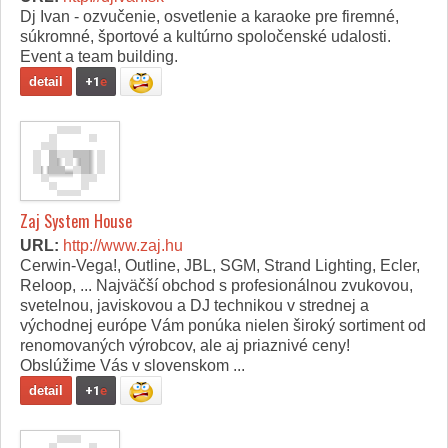
Dj Ivan - ozvučenie, osvetlenie a karaoke pre firemné,
súkromné, športové a kultúrno spoločenské udalosti.
Event a team building.
detail
+1
e
Zaj System House
URL:
http://www.zaj.hu
Cerwin-Vega!, Outline, JBL, SGM, Strand Lighting, Ecler,
Reloop, ... Najväčší obchod s profesionálnou zvukovou,
svetelnou, javiskovou a DJ technikou v strednej a
východnej európe Vám ponúka nielen široký sortiment od
renomovaných výrobcov, ale aj priaznivé ceny!
Obslúžime Vás v slovenskom ...
detail
+1
e