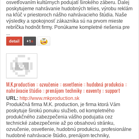
osvetľovaním kultúrnych podujatí širokého záberu. Ďalej
poskytujeme nahrávanie hudobných telies, výrobu reklám
na kľúč v priestoroch nášho nahrávacieho štúdia. Naše
výsledky a spokojnosť zákazníka sú na prvom mieste
rebríčka hodnôt firmy. Ponúkame kompletné riešenia pre
...
detail
+1
e
M.K.production :: ozvučenie :: osvetlenie :: hudobná produkcia ::
nahrávacie štúdio :: prenájom techniky :: eaventy :: support
URL:
http://www.mkproduction.sk
Produkčná firma M.K. production, je firma ktorá Vám
poskytuje širokú ponuku služieb, od kompletného
produkčného zabezpečenia vášho podujatia cez
technické zabezpečenie až po obsahovú stránku,
ozvučenie, osvetlenie, hudobnú produkciu, profesionálne
hudobné nahrávacie štúdio, prenájom techniky,