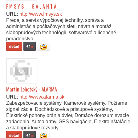
F M S Y S - G A L A N T A
URL:
http://www.fmsys.sk
Predaj a servis výpočtovej techniky, správa a
administrácia počítačových sietí, návrh a montáž
slaboprúdových technológií, softwarové a licenčné
poradenstvo
detail
+1
e
Martin Lehotský - ALARMA
URL:
http://www.alarma.sk
Zabezpečovacie systémy, Kamerové systémy, Požiarne
signalizácie, Dochádzkové a prístupové systémy,
Elektrické pohony brán a dvier, Domáce dorozumievacie
zariadenia, Autoalarmy, GPS navigácie, Elektroinštalácie
a slaboprúdové rozvody
detail
+1
e