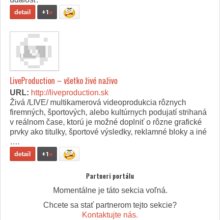
detail
+1
e
LiveProduction – všetko živé naživo
URL:
http://liveproduction.sk
Živá /LIVE/ multikamerová videoprodukcia rôznych
firemných, športových, alebo kultúrnych podujatí strihaná
v reálnom čase, ktorú je možné doplniť o rôzne grafické
prvky ako titulky, športové výsledky, reklamné bloky a iné
….
detail
+1
e
Partneri portálu
Momentálne je táto sekcia voľná.
Chcete sa stať partnerom tejto sekcie?
Kontaktujte nás.