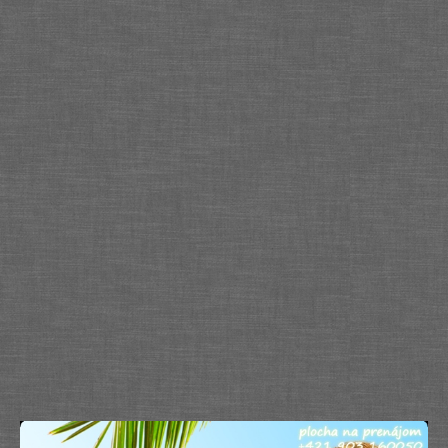
Služby
Spoločnosť
Stavba, dom, záhrada
Šport
Veda a technika
Výpočtová technika
Výroba
Vzdelávanie
Zábava, voľný čas
Zdravie a krása
Združenia
Zvieratá
PR články
Pridať nový PR článok
Pridať stránku
Kontakt