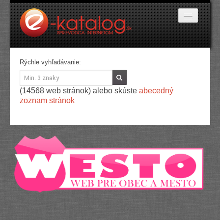
Katalóg stránok
Rýchle vyhľadávanie:
Domáce potreby
Doprava a cestovanie
(14568 web stránok) alebo skúste
abecedný
Ekológia
zoznam stránok
Financie a trh
Firmy
Internetové obchody
Jedlo a stravovanie
Kancelárske potreby
Kozmetika a kaderníctvo
Kultúra a umenie
Literatúra a tlač
Obchodná činnosť
Oblečenie a módne doplnky
Priemysel
Servis