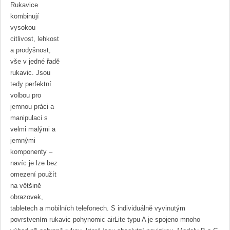
Rukavice
kombinují
vysokou
citlivost, lehkost
a prodyšnost,
vše v jedné řadě
rukavic. Jsou
tedy perfektní
volbou pro
jemnou práci a
manipulaci s
velmi malými a
jemnými
komponenty –
navíc je lze bez
omezení použít
na většině
obrazovek,
tabletech a mobilních telefonech. S individuálně vyvinutým
povrstvením rukavic pohynomic airLite typu A je spojeno mnoho