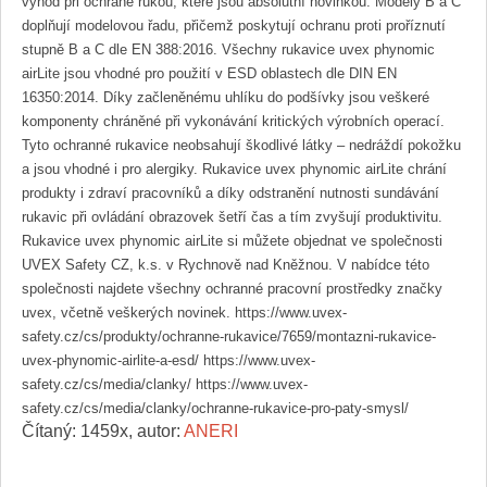
výhod při ochraně rukou, které jsou absolutní novinkou. Modely B a C
doplňují modelovou řadu, přičemž poskytují ochranu proti proříznutí
stupně B a C dle EN 388:2016. Všechny rukavice uvex phynomic
airLite jsou vhodné pro použití v ESD oblastech dle DIN EN
16350:2014. Díky začleněnému uhlíku do podšívky jsou veškeré
komponenty chráněné při vykonávání kritických výrobních operací.
Tyto ochranné rukavice neobsahují škodlivé látky – nedráždí pokožku
a jsou vhodné i pro alergiky. Rukavice uvex phynomic airLite chrání
produkty i zdraví pracovníků a díky odstranění nutnosti sundávání
rukavic při ovládání obrazovek šetří čas a tím zvyšují produktivitu.
Rukavice uvex phynomic airLite si můžete objednat ve společnosti
UVEX Safety CZ, k.s. v Rychnově nad Kněžnou. V nabídce této
společnosti najdete všechny ochranné pracovní prostředky značky
uvex, včetně veškerých novinek. https://www.uvex-
safety.cz/cs/produkty/ochranne-rukavice/7659/montazni-rukavice-
uvex-phynomic-airlite-a-esd/ https://www.uvex-
safety.cz/cs/media/clanky/ https://www.uvex-
safety.cz/cs/media/clanky/ochranne-rukavice-pro-paty-smysl/
Čítaný: 1459x, autor:
ANERI