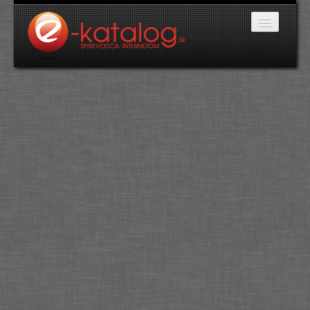
Katalóg stránok
Domáce potreby
Doprava a cestovanie
Ekológia
Financie a trh
Firmy
Internetové obchody
Jedlo a stravovanie
Kancelárske potreby
Kozmetika a kaderníctvo
Kultúra a umenie
Literatúra a tlač
Obchodná činnosť
Oblečenie a módne doplnky
Priemysel
Servis