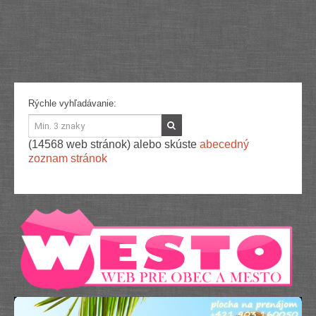
Služby
Spoločnosť
Stavba, dom, záhrada
Šport
Veda a technika
Výpočtová technika
Výroba
Rýchle vyhľadávanie:
Vzdelávanie
Zábava, voľný čas
Zdravie a krása
(14568 web stránok) alebo skúste
abecedný
Združenia
zoznam stránok
Zvieratá
PR články
Pridať nový PR článok
Pridať stránku
Kontakt