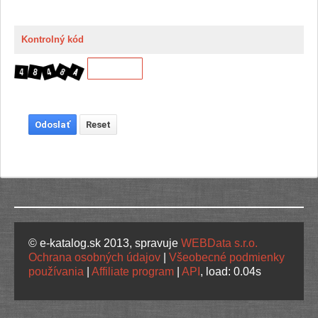
Kontrolný kód
© e-katalog.sk 2013, spravuje
WEBData s.r.o.
Ochrana osobných údajov
|
Všeobecné podmienky
používania
|
Affiliate program
|
API
, load: 0.04s